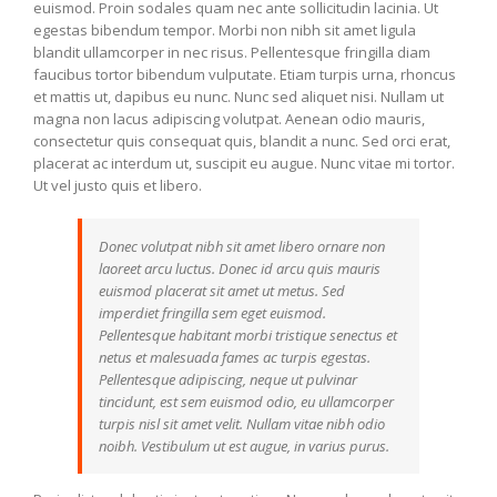
euismod. Proin sodales quam nec ante sollicitudin lacinia. Ut
egestas bibendum tempor. Morbi non nibh sit amet ligula
blandit ullamcorper in nec risus. Pellentesque fringilla diam
faucibus tortor bibendum vulputate. Etiam turpis urna, rhoncus
et mattis ut, dapibus eu nunc. Nunc sed aliquet nisi. Nullam ut
magna non lacus adipiscing volutpat. Aenean odio mauris,
consectetur quis consequat quis, blandit a nunc. Sed orci erat,
placerat ac interdum ut, suscipit eu augue. Nunc vitae mi tortor.
Ut vel justo quis et libero.
Donec volutpat nibh sit amet libero ornare non
laoreet arcu luctus. Donec id arcu quis mauris
euismod placerat sit amet ut metus. Sed
imperdiet fringilla sem eget euismod.
Pellentesque habitant morbi tristique senectus et
netus et malesuada fames ac turpis egestas.
Pellentesque adipiscing, neque ut pulvinar
tincidunt, est sem euismod odio, eu ullamcorper
turpis nisl sit amet velit. Nullam vitae nibh odio
noibh. Vestibulum ut est augue, in varius purus.