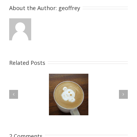
About the Author: 
geoffrey
Related Posts
ce Tincidunt Augue
Eleifend Eget Interdum
2 Comments