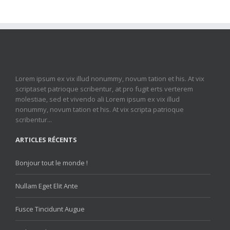
Lorem ipsum ex vix illud nonummy, novum tation et his. At vix
scriptaset patrioque scribentur, at pro fugit erts verterem
molestiae, sed et vivendo ali Lorem ipsum ex vix illud
nonummy, novum tation et his. At vix scripta patrioque
scribentur...
ARTICLES RÉCENTS
Bonjour tout le monde !
Nullam Eget Elit Ante
Fusce Tincidunt Augue