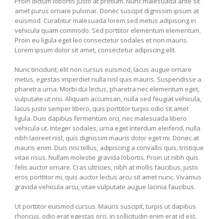
Proin dictum lobortis justo at pretium. Nunc malesuada ante sit
amet purus ornare pulvinar. Donec suscipit dignissim ipsum at
euismod. Curabitur malesuada lorem sed metus adipiscing in
vehicula quam commodo. Sed porttitor elementum elementum.
Proin eu ligula eget leo consectetur sodales et non mauris.
Lorem ipsum dolor sit amet, consectetur adipiscing elit.
Nunc tincidunt, elit non cursus euismod, lacus augue ornare
metus, egestas imperdiet nulla nisl quis mauris. Suspendisse a
pharetra urna. Morbi dui lectus, pharetra nec elementum eget,
vulputate ut nisi. Aliquam accumsan, nulla sed feugiat vehicula,
lacus justo semper libero, quis porttitor turpis odio sit amet
ligula. Duis dapibus fermentum orci, nec malesuada libero
vehicula ut. Integer sodales, urna eget interdum eleifend, nulla
nibh laoreet nisl, quis dignissim mauris dolor eget mi. Donec at
mauris enim. Duis nisi tellus, adipiscing a convallis quis, tristique
vitae risus. Nullam molestie gravida lobortis. Proin ut nibh quis
felis auctor ornare. Cras ultricies, nibh at mollis faucibus, justo
eros porttitor mi, quis auctor lectus arcu sit amet nunc. Vivamus
gravida vehicula arcu, vitae vulputate augue lacinia faucibus.
Ut porttitor euismod cursus. Mauris suscipit, turpis ut dapibus
rhoncus, odio erat egestas orci, in sollicitudin enim erat id est.