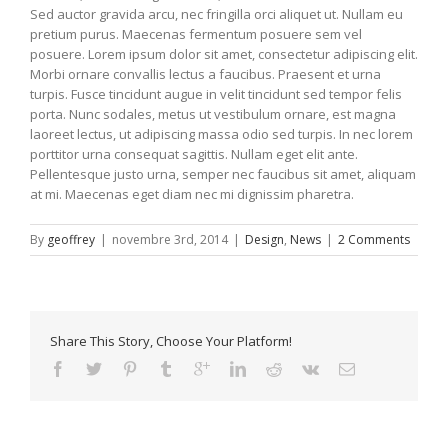
Sed auctor gravida arcu, nec fringilla orci aliquet ut. Nullam eu
pretium purus. Maecenas fermentum posuere sem vel
posuere. Lorem ipsum dolor sit amet, consectetur adipiscing elit.
Morbi ornare convallis lectus a faucibus. Praesent et urna
turpis. Fusce tincidunt augue in velit tincidunt sed tempor felis
porta. Nunc sodales, metus ut vestibulum ornare, est magna
laoreet lectus, ut adipiscing massa odio sed turpis. In nec lorem
porttitor urna consequat sagittis. Nullam eget elit ante.
Pellentesque justo urna, semper nec faucibus sit amet, aliquam
at mi. Maecenas eget diam nec mi dignissim pharetra.
By
geoffrey
|
novembre 3rd, 2014
|
Design
,
News
|
2 Comments
Share This Story, Choose Your Platform!